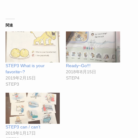
関連
STEP3 What is your
Ready~Go!!!
favorite~?
2018年8月15日
2019年2月15日
STEP4
STEP3
STEP3 can / can’t
2019年1月17日