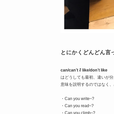
とにかくどんどん言ってみよう！
can/can’t ⇄ like/don’t like
はどうしても最初、違いが分
意味を説明するのではなく、
・Can you write~?
・Can you read~?
・Can you climb~?