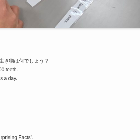
物は何でしょう？
 teeth.
 a day.
ising Facts”.