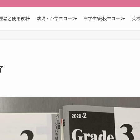
理念と使用教材
幼児・小学生コース
中学生/高校生コース
英
了