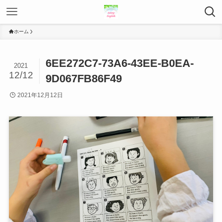
ホーム
6EE272C7-73A6-43EE-B0EA-
2021
12/12
9D067FB86F49
2021年12月12日