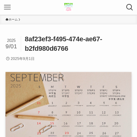
ホーム
8af23ef3-f495-474e-ae67-
2025
9/01
b2fd980d6766
2025年9月1日