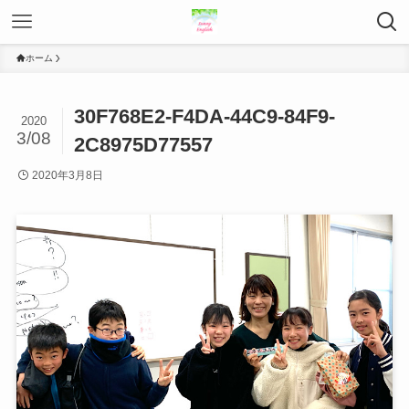
ホーム
30F768E2-F4DA-44C9-84F9-
2020
3/08
2C8975D77557
2020年3月8日