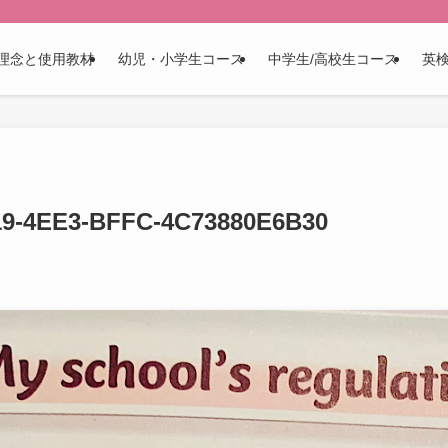
理念と使用教材
幼児・小学生コース
中学生/高校生コース
英
19-4EE3-BFFC-4C73880E6B30