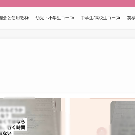
理念と使用教材
幼児・小学生コース
中学生/高校生コース
英